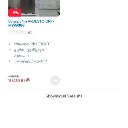
-
19%
მაცივარი ARDESTO DNF-
M295X188
(0)
0
o
მშრალი “NO FROST”
u
t
ფერი : უჟანგავი
o
f
მეტალი
5
სიმაღლე/სიგანე/
სიღრმე : 188x60x63 სმ
მოცულობა : 295 ლიტრი
1299,00
₾
გარანტია : 2 წელი
1049,00
₾
Sorted by latest
Showing all 5 results