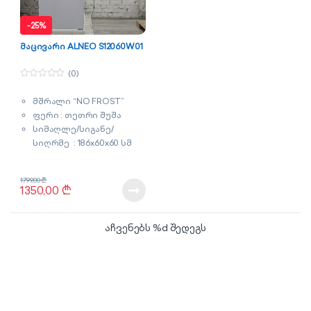
-
25%
მაცივარი ALNEO S12060W01
(0)
0
o
მშრალი “NO FROST”
u
t
ფერი : თეთრი შუშა
o
f
სიმაღლე/სიგანე/
5
სიღრმე : 186x60x60 სმ
მოცულობა : 315 ლიტრი
გარანტია : 3 წელი
1799,00
₾
1350,00
₾
აჩვენებს %d შედეგს