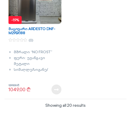
-
19%
მაცივარი ARDESTO DNF-
M295X188
(0)
0
o
მშრალი “NO FROST”
u
t
ფერი : უჟანგავი
o
f
მეტალი
5
სიმაღლე/სიგანე/
სიღრმე : 188x60x63 სმ
მოცულობა : 295 ლიტრი
1299,00
₾
გარანტია : 2 წელი
1049,00
₾
Sorted by latest
Showing all 20 results