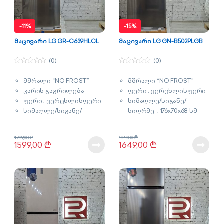
-
11%
-
15%
მაცივარი LG GR-C639HLCL
მაცივარი LG GN-B502PLGB
(0)
(0)
0
0
o
o
მშრალი “NO FROST”
მშრალი “NO FROST”
u
u
t
t
კარის გაგრილება
ფერი : ვერცხლისფერი
o
o
f
f
ფერი : ვერცხლისფერი
სიმაღლე/სიგანე/
5
5
სიმაღლე/სიგანე/
სიღრმე : 176x70x68 სმ
სიღრმე : 178x70x73 სმ
მოცულობა : 423 ლიტრი
მოცულობა : 438 ლიტრი
გარანტია : 3 წელი
1799,00
₾
1949,00
₾
გარანტია : 3 წელი
1599,00
₾
1649,00
₾