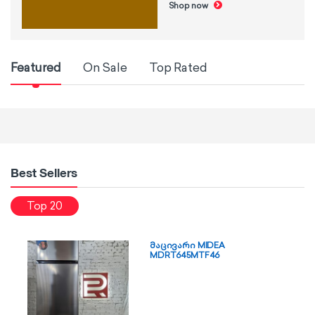
Shop now
Featured
On Sale
Top Rated
Products Grid
Best Sellers
Top 20
მაცივარი MIDEA
MDRT645MTF46