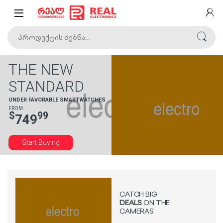
Skip to navigation
Skip to content
ძებნა:
THE NEW
STANDARD
UNDER FAVORABLE SMARTWATCHES
FROM
$
99
749
Start Buying
CATCH BIG
DEALS
ON THE
CAMERAS