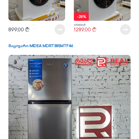
-
28%
1799,00
₾
899,00
₾
1289,00
₾
მაცივარი MIDEA MDRT385MTF46