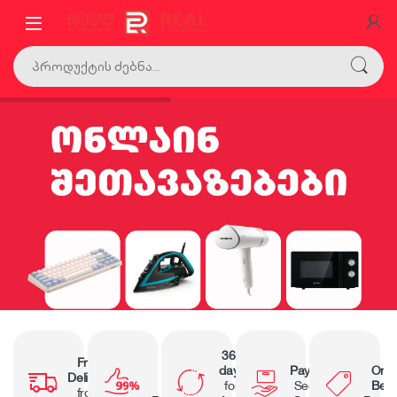
365
Free
99%
days
Payment
Only
Delivery
Positive
for
Secure
Best
from