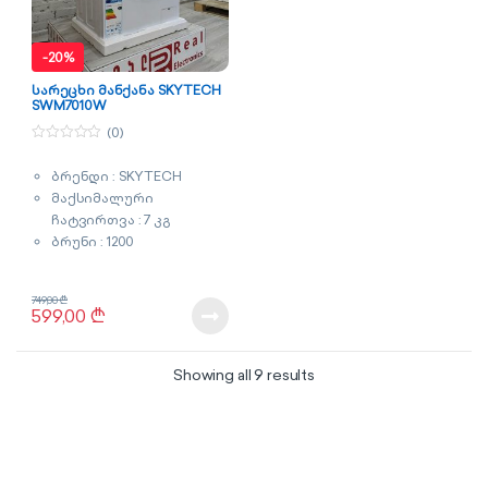
-
20%
სარეცხი მანქანა SKYTECH
SWM7010W
(0)
0
o
ბრენდი : SKYTECH
u
t
მაქსიმალური
o
f
ჩატვირთვა : 7 კგ
5
ბრუნი : 1200
ენერგომოხმარების
კლასი : A+++
749,00
₾
ძრავი :
599,00
₾
არაინვენტორული
ფერი : თეთრი
Sorted by latest
გარანტია : 2 წელი
Showing all 9 results