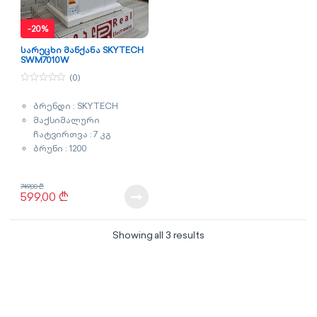
-
20%
სარეცხი მანქანა SKYTECH
SWM7010W
(0)
0
o
ბრენდი : SKYTECH
u
t
მაქსიმალური
o
f
ჩატვირთვა : 7 კგ
5
ბრუნი : 1200
ენერგომოხმარების
კლასი : A+++
749,00
₾
ძრავი :
599,00
₾
არაინვენტორული
ფერი : თეთრი
Sorted by latest
გარანტია : 2 წელი
Showing all 3 results