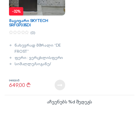
-
32%
მაცივარი SKYTECH
SRFG7035DI
(0)
0
o
ნახევრად მშრალი “DE
u
t
FROST”
o
f
ფერი : ვერცხლისფერი
5
სიმაღლე/სიგანე/
სიღრმე : 164x55x58 სმ
მოცულობა : 215 ლიტრი
949,00
₾
გარანტია : 2 წელი
649,00
₾
აჩვენებს %d შედეგს