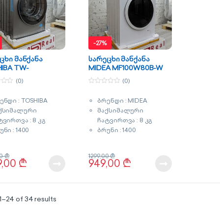
-
27%
ცხი მანქანა
სარეცხი მანქანა
IBA TW-
MIDEA MF100W80B-W
G4UZ(SK)
(0)
(0)
0
o
ენდი : TOSHIBA
ბრენდი : MIDEA
u
t
ქსიმალური
მაქსიმალური
o
f
ტვირთვა : 8 კგ
ჩატვირთვა : 8 კგ
5
უნი : 1400
ბრუნი : 1400
ერგომოხმარების
ენერგომოხმარების
ასი : A+++
კლასი : A+++
00
₾
1299,00
₾
ავი : ინვენტორული
ძრავი : ინვენტორული
9,00
₾
949,00
₾
თქლით რეცხვა
ორთქლით რეცხვა
ითდიაგნოსტიკა
ფერი : თეთრი
რი :
გარანტია : 3 წელი
Sorted by latest
–24 of 34 results
რცხლისფერი
რანტია : 5 წელი