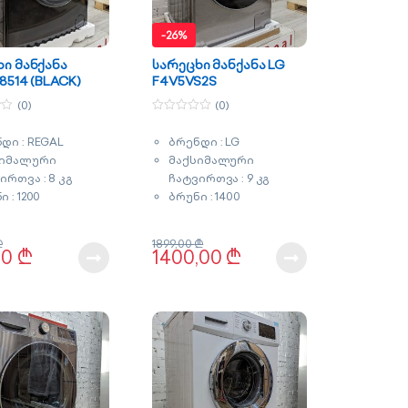
-
26%
ი მანქანა
სარეცხი მანქანა LG
8514 (BLACK)
F4V5VS2S
(0)
(0)
0
o
დი : REGAL
ბრენდი : LG
u
t
სიმალური
მაქსიმალური
o
f
ირთვა : 8 კგ
ჩატვირთვა : 9 კგ
5
 : 1200
ბრუნი : 1400
რგომოხმარების
სარეცხის ჩამატების
ი : A+++
ფუნქცია
₾
1899,00
₾
ქლით რეცხვა
AI DD ჭკვიანი
00
₾
1400,00
₾
 : შავი
რეცხვის სისტემა
ნტია : 3 წელი
ინვენტორული ძრავი
Direct Drive
ენერგომოხმარების
კლასი : A+++
ორთქლით რეცხვა
თვითდიაგნოსტიკა
ტელეფონით მართვა