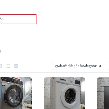
ch for:
მ