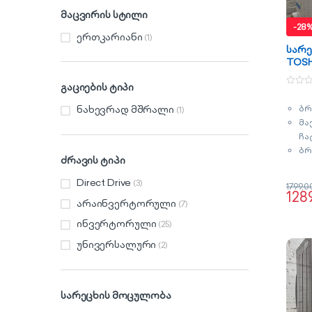
მაცვირის სტილი
-
28
ერთკარიანი
(1)
სარე
TOSH
BL90
გაციების ტიპი
0
o
ბრ
ნახევრად მშრალი
(1)
u
t
მა
o
f
ჩა
5
ბრ
ძრავის ტიპი
ენ
კლ
Direct Drive
(3)
1799,
ძრ
128
არაინვერტორული
(7)
ორ
ec
ინვერტორული
(25)
ფე
უნივერსალური
(2)
გა
სარეცხის მოცულობა