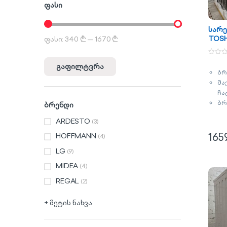
ფასი
სარე
TOSH
ფასი:
340 ₾
—
1670 ₾
მინიმალური ფასი
მაქსიმალური ფასი
BK10
0
გაფილტვრა
o
ბრ
u
t
მა
o
f
ჩა
5
ბრ
ბრენდი
ენ
ARDESTO
(3)
კლ
ძრ
165
HOFFMANN
(4)
ორ
LG
(9)
ec
ფე
MIDEA
(4)
ვე
REGAL
(2)
გა
+ მეტის ნახვა