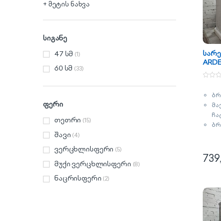
+ მეტის ნახვა
სიგანე
სარე
47 სმ
(1)
ARD
60 სმ
(33)
7117
0
o
ბრ
u
t
ფერი
მა
o
f
ჩა
თეთრი
5
(15)
ბრ
შავი
ენ
(4)
კლ
ვერცხლისფერი
(5)
ძრ
739
მუქი ვერცხლისფერი
(8)
ბა
თვ
ნაცრისფერი
(2)
ორ
ფე
ვე
გა