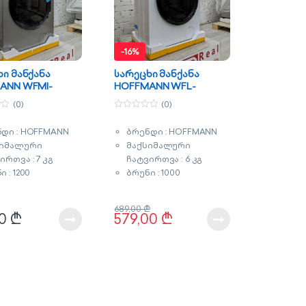
-
16%
ი მანქანა
სარეცხი მანქანა
ANN WFMI-
HOFFMANN WFL-
60011WN
(0)
(0)
0
o
დი : HOFFMANN
ბრენდი : HOFFMANN
u
t
სიმალური
მაქსიმალური
o
f
ირთვა : 7 კგ
ჩატვირთვა : 6 კგ
5
 : 1200
ბრუნი : 1000
რგომოხმარების
ენერგომოხმარების
ი : A+++
კლასი : A+
689,00
₾
ი : ინვენტორული
ფერი : თეთრი
00
₾
579,00
₾
ქლით რეცხვა
გარანტია : 3 წელი
ბნის
თწმენდა
 : მუქი
ცხლისფერი
ნტია : 3 წელი