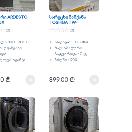
არი ARDESTO
სარეცხი მანქანა
0X
TOSHIBA TW-
BL70A2UZ(WK)
(0)
(0)
0
o
ლი “NO FROST”
ბრენდი : TOSHIBA
u
t
 : უჟანგავი
მაქსიმალური
o
f
ალი
ჩატვირთვა : 7 კგ
5
ღლე/სიგანე/
ბრუნი : 1200
მე : 85x45x47მ
ენერგომოხმარების
ლობა : 93
კლასი : A+++
რი
ძრავი : ინვენტორული
00
₾
899,00
₾
ნტია : 2 წელი
ორთქლით რეცხვა
eco bubble
ფერი : თეთრი
გარანტია : 5 წელი