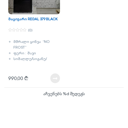
მაცივარი REGAL 379 BLACK
(0)
0
o
მშრალი ყინვა “NO
u
t
FROST”
o
f
ფერი : შავი
5
სიმაღლე/სიგანე/
სიღრმე : 181x57x60 სმ
მოცულობა : 291 ლიტრი
გარანტია : 3 წელი
990,00
₾
აჩვენებს %d შედეგს