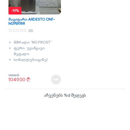
-
19%
მაცივარი ARDESTO DNF-
M295X188
(0)
0
o
მშრალი “NO FROST”
u
t
ფერი : უჟანგავი
o
f
მეტალი
5
სიმაღლე/სიგანე/
სიღრმე : 188x60x63 სმ
მოცულობა : 295 ლიტრი
1299,00
₾
გარანტია : 2 წელი
1049,00
₾
აჩვენებს %d შედეგს