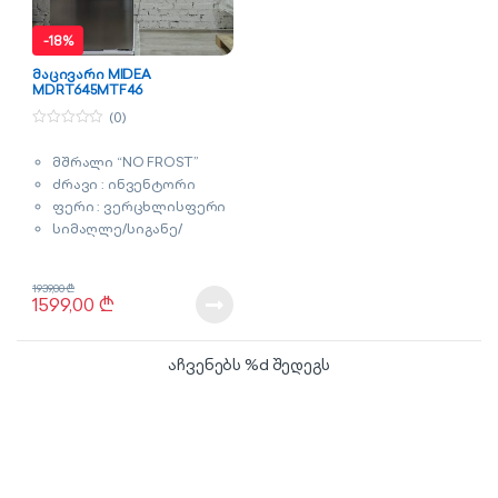
-
18%
მაცივარი MIDEA
MDRT645MTF46
(0)
0
o
მშრალი “NO FROST”
u
t
ძრავი : ინვენტორი
o
f
ფერი : ვერცხლისფერი
5
სიმაღლე/სიგანე/
სიღრმე : 188x67x70 სმ
მოცულობა : 470 ლიტრი
1939,00
₾
გარანტია : 3 წელი
1599,00
₾
აჩვენებს %d შედეგს