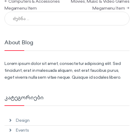
პოსტის ნავიგაცია
←
Computers & Accessories
Movies, Music & Video Games
Megamenu Item
Megamenu Item
→
ძებნა:
About Blog
Lorem ipsum dolor sit amet, consectetur adipiscing elit. Sed
tincidunt, erat in malesuada aliquam, est erat faucibus purus,
eget viverra nulla sem vitae neque. Quisque id sodales libero.
კატეგორიები
Design
Events