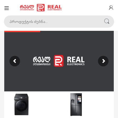
ძებნა:
T
H
E
N
E
W
S
T
A
N
D
A
R
D
U
N
D
E
R
F
A
V
O
R
A
B
L
E
3
6
0
C
A
M
E
R
A
S
FROM
$
7
4
9