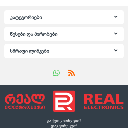
კატეგორიები
წესები და პირობები
სწრაფი ლინკები
გაქვთ კითხვები?
დაგვირეკეთ!