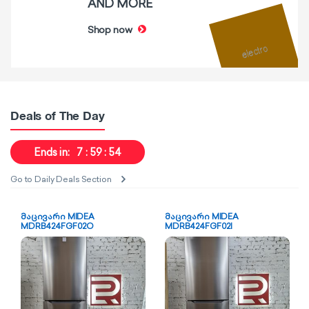
AND MORE
Shop now
Deals of The Day
Ends in:
7
59
53
Go to Daily Deals Section
მაცივარი MIDEA
მაცივარი MIDEA
MDRB424FGF02O
MDRB424FGF02I