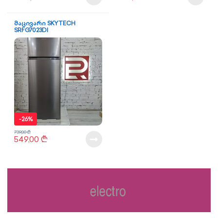
მაცივარი SKYTECH
SRFG7023DI
-
26%
739,00
₾
549,00
₾