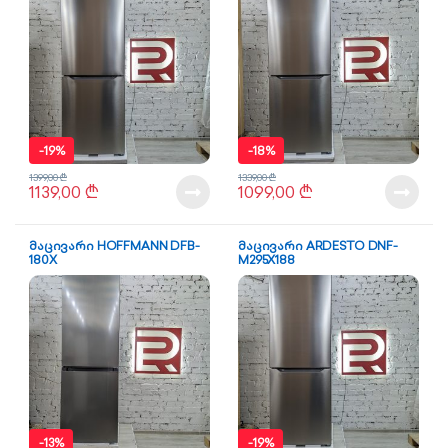
-
19%
-
18%
1399,00
₾
1339,00
₾
1139,00
₾
1099,00
₾
მაცივარი HOFFMANN DFB-
მაცივარი ARDESTO DNF-
180X
M295X188
-
13%
-
19%