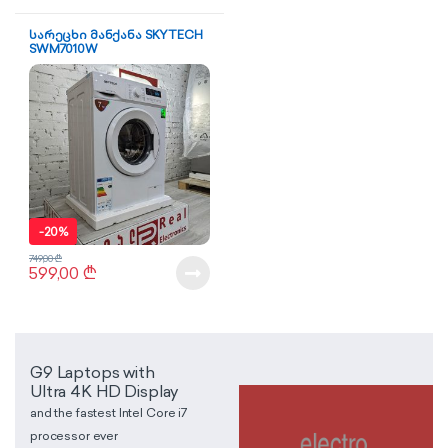
სარეცხი მანქანა SKYTECH
SWM7010W
-
20%
749,00
₾
599,00
₾
G9 Laptops with
Ultra 4K HD Display
and the fastest Intel Core i7
processor ever