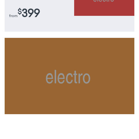
399
$
from