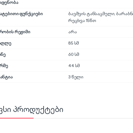
ოდენობა
ატებითი ფუნქციები
ბავშვის ტანსაცმელი, ბარაბ
რეცხვა 15წთ
რობის რეჟიმი
არა
აღლე
85 სმ
ანე
60 სმ
რმე
44 სმ
ანტია
3 წელი
ვსი პროდუქტები