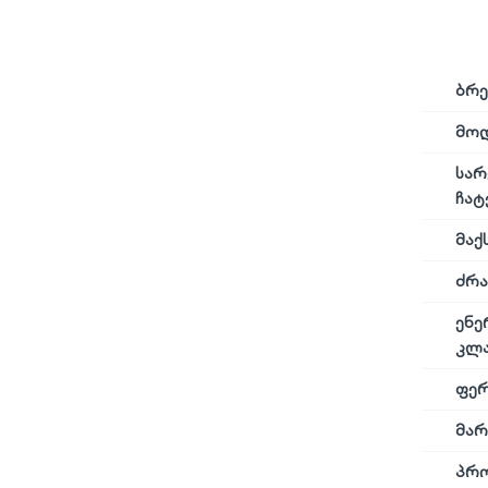
ბრე
მო
სარ
ჩატ
მაქ
ძრა
ენე
კლა
ფე
მარ
პრო