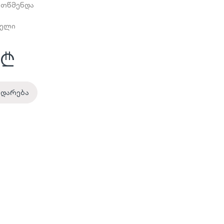
ითწმენდა
ი
წელი
₾
ედარება