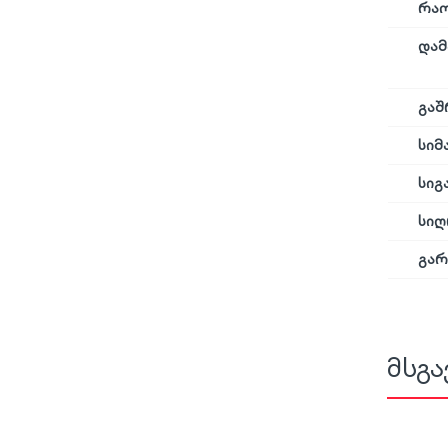
რა
დამ
გაშ
სიმ
სიგ
სიღ
გარ
მსგა