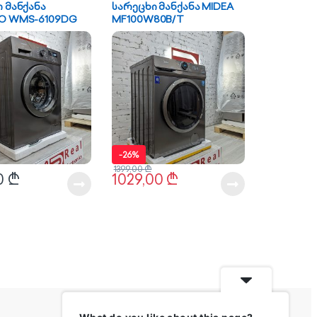
 მანქანა
სარეცხი მანქანა MIDEA
O WMS-6109DG
MF100W80B/T
-
26%
1399,00
₾
0
₾
1029,00
₾