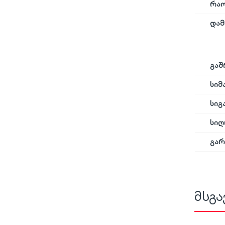
რა
დამ
გაშ
სიმ
სიგ
სიღ
გარ
მსგა