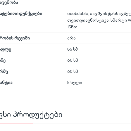
ოდენობა
ატებითი ფუნქციები
ecobubble, ბავშვის ტანსაცმ
თვითდიაგნოსტიკა, სმარტი WI
15წთ
რობის რეჟიმი
არა
აღლე
85 სმ
ანე
60 სმ
რმე
60 სმ
ანტია
5 წელი
ვსი პროდუქტები