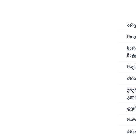
ბრე
მო
სარ
ჩატ
მაქ
ძრა
ენე
კლა
ფე
მარ
პრო