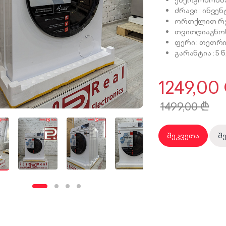
ენერგომოხმა
ძრავი : ინვ
ორთქლით რე
თვითდიაგნო
ფერი : თეთრ
გარანტია : 5 
1249,00
1499,00
₾
შეკვეთა
შ