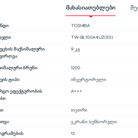
მახასიათებლები
შე
ნდი
TOSHIBA
დელი
TW-BL100A4UZ(SS)
ეცხის მაქსიმალური
9 კგ
ვირთვა
სიმალური ბრუნი
1200
ვის ტიპი
ინვერტორული
რგო ეფექტურობის
A+++
სი
რი
თეთრი
თვა
ეკრანი
,
სენსორული
გრამების
12