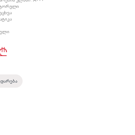
რების კლასი : A+++
ენტორული
ცხვა
სტიკა
ი
წელი
₾
ედარება