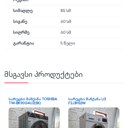
სიმაღლე
85 სმ
სიგანე
60 სმ
სიღრმე
60 სმ
გარანტია
5 წელი
მსგავსი პროდუქტები
სარეცხი მანქანა TOSHIBA
სარეცხი მანქანა LG
TW-BK90G4UZ(SK)
F2J3HS2W