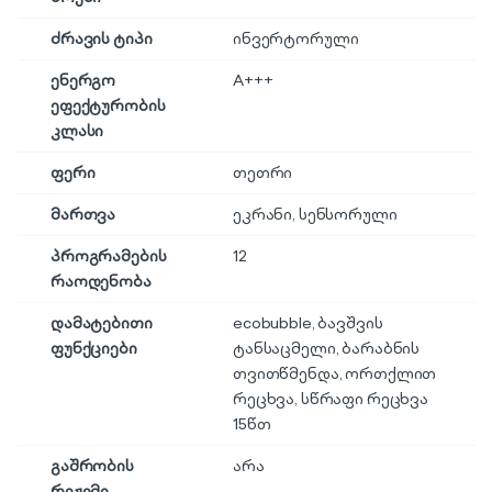
ძრავის ტიპი
ინვერტორული
ენერგო
A+++
ეფექტურობის
კლასი
ფერი
თეთრი
მართვა
ეკრანი
,
სენსორული
პროგრამების
12
რაოდენობა
დამატებითი
ecobubble, ბავშვის
ფუნქციები
ტანსაცმელი, ბარაბნის
თვითწმენდა, ორთქლით
რეცხვა, სწრაფი რეცხვა
15წთ
გაშრობის
არა
რეჟიმი