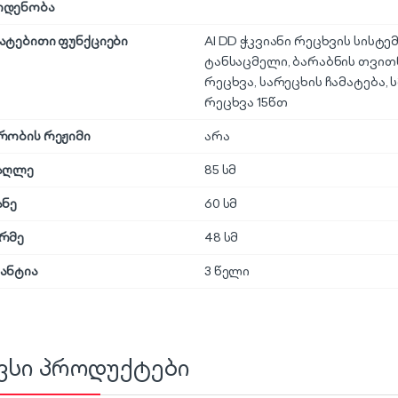
ოდენობა
ატებითი ფუნქციები
AI DD ჭკვიანი რეცხვის სისტე
ტანსაცმელი, ბარაბნის თვი
რეცხვა, სარეცხის ჩამატება, 
რეცხვა 15წთ
რობის რეჟიმი
არა
აღლე
85 სმ
ანე
60 სმ
რმე
48 სმ
ანტია
3 წელი
ვსი პროდუქტები