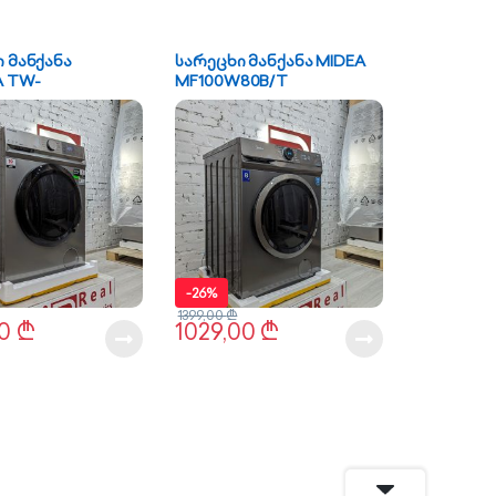
 მანქანა
სარეცხი მანქანა MIDEA
A TW-
MF100W80B/T
UZ(SS)
-
26%
1399,00
₾
00
₾
1029,00
₾