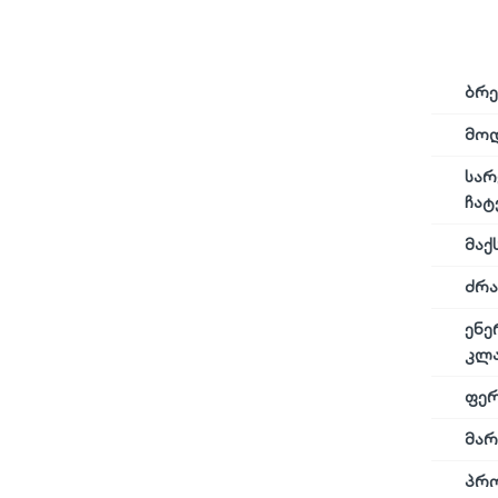
ბრე
მო
სარ
ჩატ
მაქ
ძრა
ენე
კლა
ფე
მარ
პრო