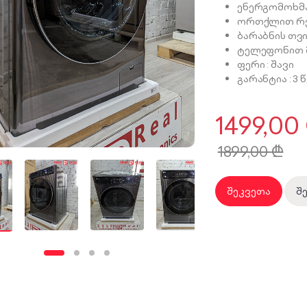
ენერგომოხმა
ორთქლით რე
ბარაბნის თვ
ტელეფონით 
ფერი : შავი
გარანტია : 3 
1499,00
1899,00
₾
შეკვეთა
შ