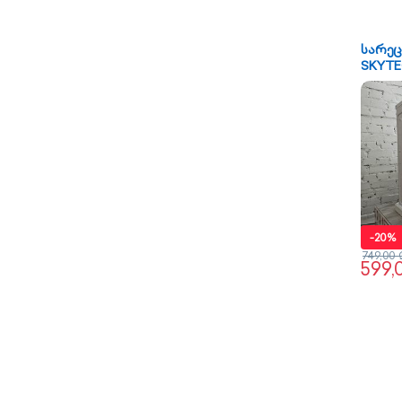
სარეც
SKYT
-
20%
749,00
599,