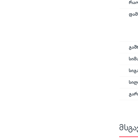
რა
დამ
გაშ
სიმ
სიგ
სიღ
გარ
მსგა