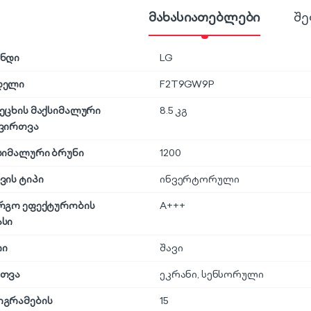
მახასიათებლები
შე
ნდი
LG
დელი
F2T9GW9P
ეცხის მაქსიმალური
8.5 კგ
ვირთვა
სიმალური ბრუნი
1200
ვის ტიპი
ინვერტორული
რგო ეფექტურობის
A+++
სი
რი
შავი
თვა
ეკრანი
,
სენსორული
გრამების
15