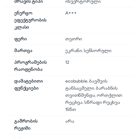
ძრავის ტიპი
ინვერტორული
ენერგო
A+++
ეფექტურობის
კლასი
ფერი
თეთრი
მართვა
ეკრანი
,
სენსორული
პროგრამების
12
რაოდენობა
დამატებითი
ecobubble, ბავშვის
ფუნქციები
ტანსაცმელი, ბარაბნის
თვითწმენდა, ორთქლით
რეცხვა, სწრაფი რეცხვა
15წთ
გაშრობის
არა
რეჟიმი