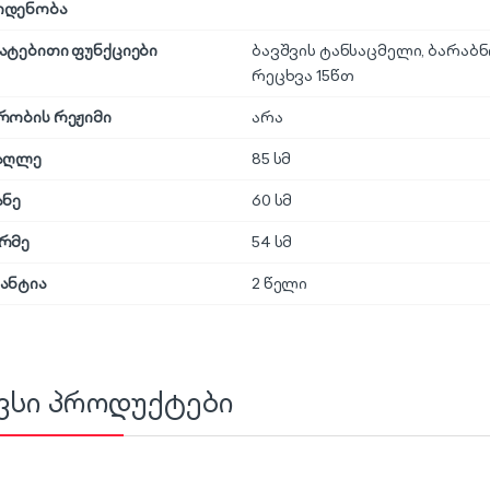
ოდენობა
ატებითი ფუნქციები
ბავშვის ტანსაცმელი, ბარაბ
რეცხვა 15წთ
რობის რეჟიმი
არა
აღლე
85 სმ
ანე
60 სმ
რმე
54 სმ
ანტია
2 წელი
ვსი პროდუქტები