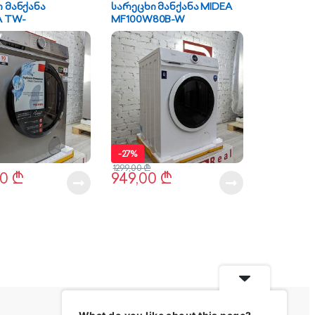
 მანქანა
სარეცხი მანქანა MIDEA
A TW-
MF100W80B-W
UZ(SS)
-
27%
1299,00
₾
00
₾
949,00
₾