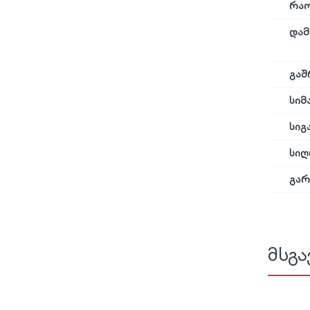
რა
დამ
გაშ
სიმ
სიგ
სიღ
გარ
მსგა