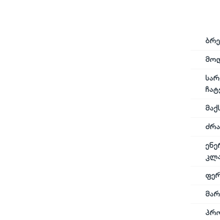
ბრე
მო
სარ
ჩატ
მაქ
ძრა
ენე
კლა
ფე
მარ
პრო