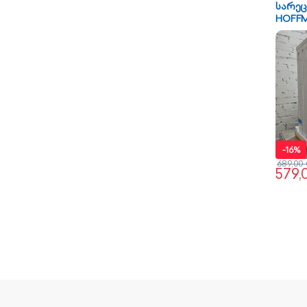
სარეც
HOFFM
-
16%
689,00
579,