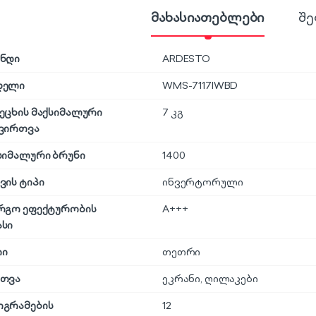
მახასიათებლები
შე
ნდი
ARDESTO
დელი
WMS-7117IWBD
ეცხის მაქსიმალური
7 კგ
ვირთვა
სიმალური ბრუნი
1400
ვის ტიპი
ინვერტორული
რგო ეფექტურობის
A+++
სი
რი
თეთრი
თვა
ეკრანი
,
ღილაკები
გრამების
12